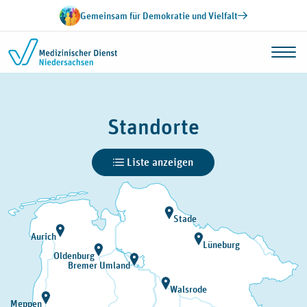
Zum Inhalt springen
Gemeinsam für Demokratie und Vielfalt
Standorte
Liste anzeigen
Stade
Aurich
Lüneburg
Oldenburg
Bremer Umland
Walsrode
Meppen