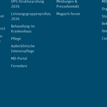
OPS-Strukturprüfung
Meldungen &
MD
2026
Pressekontakt
Org
Leistungsgruppenprüfung
Magazin forum
ent
Sta
2026
Be
Behandlung im
eichnis
Om
Krankenhaus
a-
Co
Pflege
e
Außerklinische
Intensivpflege
MD-Portal
Formulare