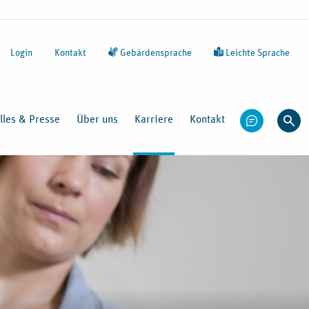
Login
Kontakt
Gebärdensprache
Leichte Sprache
lles & Presse
Über uns
Karriere
Kontakt
Chatbot öffn
Such